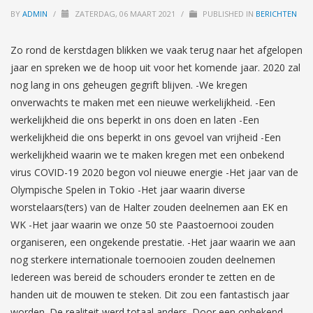
BY
ADMIN
/
ZATERDAG, 06 MAART 2021
/
PUBLISHED IN
BERICHTEN
Zo rond de kerstdagen blikken we vaak terug naar het afgelopen
jaar en spreken we de hoop uit voor het komende jaar. 2020 zal
nog lang in ons geheugen gegrift blijven. -We kregen
onverwachts te maken met een nieuwe werkelijkheid. -Een
werkelijkheid die ons beperkt in ons doen en laten -Een
werkelijkheid die ons beperkt in ons gevoel van vrijheid -Een
werkelijkheid waarin we te maken kregen met een onbekend
virus COVID-19 2020 begon vol nieuwe energie -Het jaar van de
Olympische Spelen in Tokio -Het jaar waarin diverse
worstelaars(ters) van de Halter zouden deelnemen aan EK en
WK -Het jaar waarin we onze 50 ste Paastoernooi zouden
organiseren, een ongekende prestatie. -Het jaar waarin we aan
nog sterkere internationale toernooien zouden deelnemen
Iedereen was bereid de schouders eronder te zetten en de
handen uit de mouwen te steken. Dit zou een fantastisch jaar
worden. De realiteit werd totaal anders. Door een onbekend