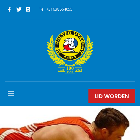
Tel: +31638664055
LID WORDEN